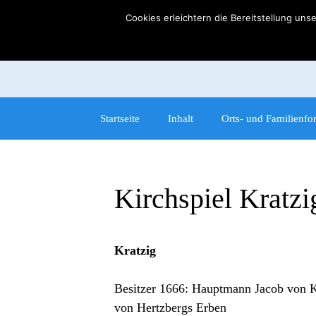
Zum
Cookies erleichtern die Bereitstellung uns
Inhalt
springen
Startseite
Inhalt
Orts- und Familienfo
Kirchspiel Kratzi
Kratzig
Besitzer 1666: Hauptmann Jacob von 
von Hertzbergs Erben