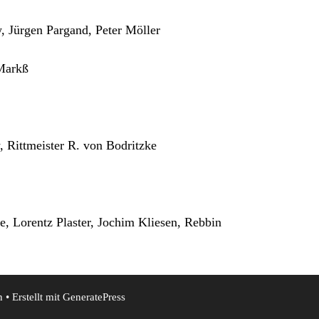
 Jürgen Pargand, Peter Möller
Markß
 Rittmeister R. von Bodritzke
, Lorentz Plaster, Jochim Kliesen, Rebbin
n
• Erstellt mit
GeneratePress