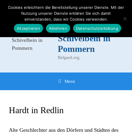
Zum
Cookies erleichtern die Bereitstellung unserer Dienste. Mit der
Inhalt
Nutzung unserer Dienste erklären Sie sich damit
Der Kreis
springen
einverstanden, dass wir Cookies verwenden.
Belgard -
Akzeptieren
Ablehnen
Datenschutzerklärung
Schivelbein in
Pommern
Belgard.org
Menü
Hardt in Redlin
Alte Geschlechter aus den Dörfern und Städten des