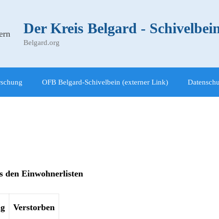
Der Kreis Belgard - Schivelbe
Belgard.org
rschung
OFB Belgard-Schivelbein (externer Link)
Datenschu
s den Einwohnerlisten
g
Verstorben