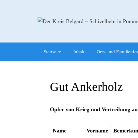
Zum
Inhalt
springen
Startseite
Inhalt
Orts- und Familienfo
Gut Ankerholz
Opfer von Krieg und Vertreibung au
Name
Vorname
Bemerkun