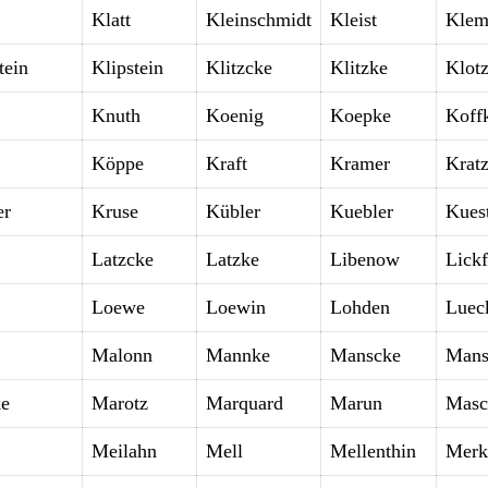
Klatt
Kleinschmidt
Kleist
Kle
tein
Klipstein
Klitzcke
Klitzke
Klot
Knuth
Koenig
Koepke
Koff
Köppe
Kraft
Kramer
Krat
er
Kruse
Kübler
Kuebler
Kues
Latzcke
Latzke
Libenow
Lickf
Loewe
Loewin
Lohden
Luec
Malonn
Mannke
Manscke
Mans
e
Marotz
Marquard
Marun
Masc
Meilahn
Mell
Mellenthin
Merk