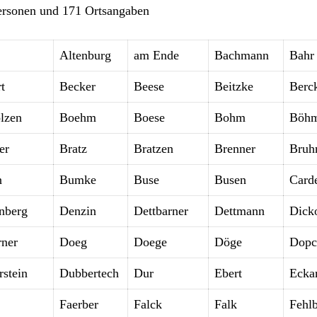
ersonen und 171 Ortsangaben
Altenburg
am Ende
Bachmann
Bahr
t
Becker
Beese
Beitzke
Berc
lzen
Boehm
Boese
Bohm
Böh
er
Bratz
Bratzen
Brenner
Bruh
n
Bumke
Buse
Busen
Card
nberg
Denzin
Dettbarner
Dettmann
Dick
rner
Doeg
Doege
Döge
Dopc
stein
Dubbertech
Dur
Ebert
Ecka
Faerber
Falck
Falk
Fehl