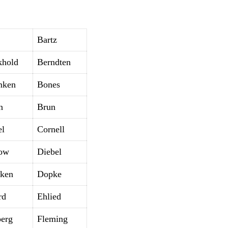
Bartz
khold
Berndten
mken
Bones
n
Brun
el
Cornell
ow
Diebel
ken
Dopke
rd
Ehlied
berg
Fleming