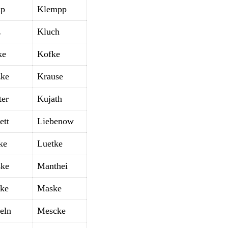
mp
Klempp
z
Kluch
ke
Kofke
zke
Krause
ter
Kujath
ett
Liebenow
ke
Luetke
ke
Manthei
ke
Maske
eln
Mescke