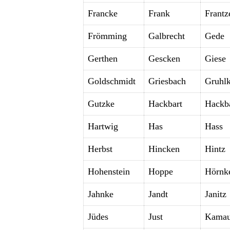
Francke
Frank
Frantz
Frömming
Galbrecht
Gede
Gerthen
Gescken
Giese
Goldschmidt
Griesbach
Gruhl
Gutzke
Hackbart
Hackb
Hartwig
Has
Hass
Herbst
Hincken
Hintz
Hohenstein
Hoppe
Hörnk
Jahnke
Jandt
Janitz
Jüdes
Just
Kamau