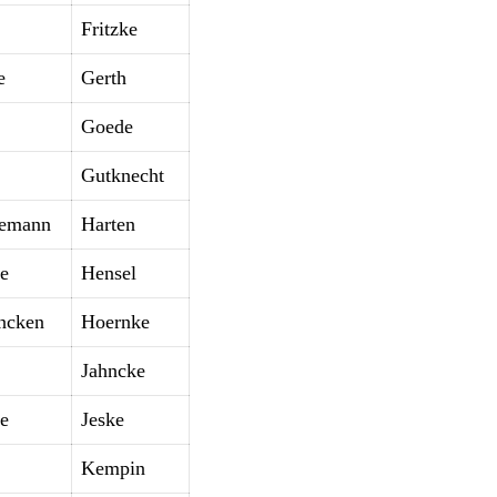
Fritzke
e
Gerth
Goede
Gutknecht
emann
Harten
e
Hensel
ncken
Hoernke
Jahncke
ke
Jeske
Kempin