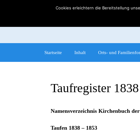
Zum
Cookies erleichtern die Bereitstellung uns
Inhalt
springen
Startseite
Inhalt
Orts- und Familienfo
Taufregister 1838
Namensverzeichnis Kirchenbuch der
Taufen 1838 – 1853