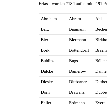
Erfasst wurden 718 Taufen mit 4191 P
Abraham
Abram
Ahl
Barz
Baumann
Becher
Bier
Biermann
Birkho
Bork
Bottendorff
Braem
Bublitz
Bugs
Bülke
Dalcke
Damerow
Danne
Dieske
Dittbarner
Dittbe
Dorn
Drawanz
Dubber
Ehliet
Erdmann
Evert