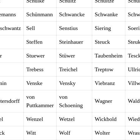
k
Schülke
Schultz
Schultze
Schu
emanns
Schünmann
Schwancke
Schwanke
Schw
nschwantz
Sell
Senstius
Siering
Soer
Steffen
Steinhauer
Steuck
Steu
r
Stuewer
Stüwer
Taubenheim
Tesc
Trebess
Treichel
Treptow
Ullri
min
Venske
Vensky
Viebranz
Vill
von
von
tersdorff
Wagner
Wal
Puttkammer
Schoening
el
Wenzel
Wetzel
Wickbold
Wied
ck
Witt
Wolf
Wolter
Wras