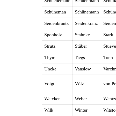
Schuenemann
Schuenmann
Schül
Schüneman
Schünemann
Schün
Seidenkrantz
Seidenkranz
Seide
Sponholz
Stahnke
Stark
Strutz
Stüber
Stueve
Thym
Tiegs
Tonn
Uncke
Vanslow
Varch
Voigt
Völz
von Pe
Watcken
Weber
Wentz
Wilk
Winter
Witsto