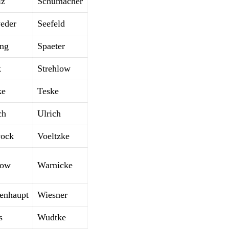
lz
Schumacher
eder
Seefeld
ing
Spaeter
k
Strehlow
ke
Teske
ch
Ulrich
wock
Voeltzke
dow
Warnicke
enhaupt
Wiesner
s
Wudtke