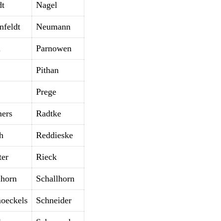
t
Nagel
nfeldt
Neumann
l
Parnowen
Pithan
Prege
ers
Radtke
h
Reddieske
ter
Rieck
lhorn
Schallhorn
oeckels
Schneider