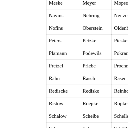
Meske
Meyer
Mopse
Navins
Nehring
Neitzc
Nofins
Oberstein
Olden
Peters
Petzke
Pieske
Plamann
Podewils
Pokran
Pretzel
Priebe
Proch
Rahn
Rasch
Rasen
Rediscke
Rediske
Reinh
Ristow
Roepke
Röpke
Schalow
Scheibe
Schell