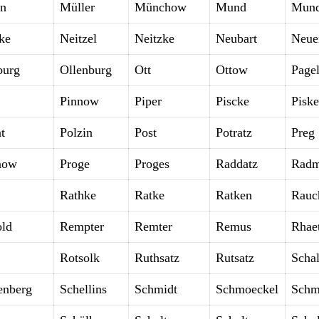
n
Müller
Münchow
Mund
Mund
ke
Neitzel
Neitzke
Neubart
Neue
burg
Ollenburg
Ott
Ottow
Page
Pinnow
Piper
Piscke
Piske
t
Polzin
Post
Potratz
Preg
now
Proge
Proges
Raddatz
Radm
Rathke
Ratke
Ratken
Rauc
old
Rempter
Remter
Remus
Rhae
Rotsolk
Ruthsatz
Rutsatz
Scha
enberg
Schellins
Schmidt
Schmoeckel
Schm