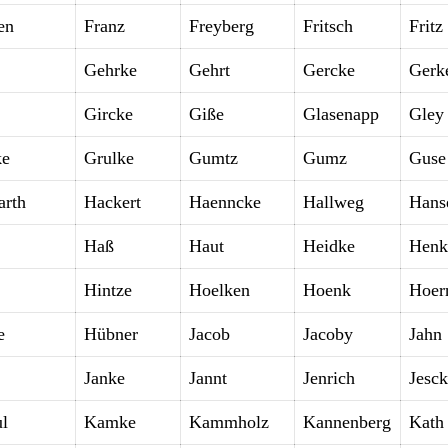
en
Franz
Freyberg
Fritsch
Fritz
Gehrke
Gehrt
Gercke
Gerk
Gircke
Giße
Glasenapp
Gley
ke
Grulke
Gumtz
Gumz
Guse
arth
Hackert
Haenncke
Hallweg
Hans
Haß
Haut
Heidke
Henk
Hintze
Hoelken
Hoenk
Hoer
e
Hübner
Jacob
Jacoby
Jahn
Janke
Jannt
Jenrich
Jesc
l
Kamke
Kammholz
Kannenberg
Kath