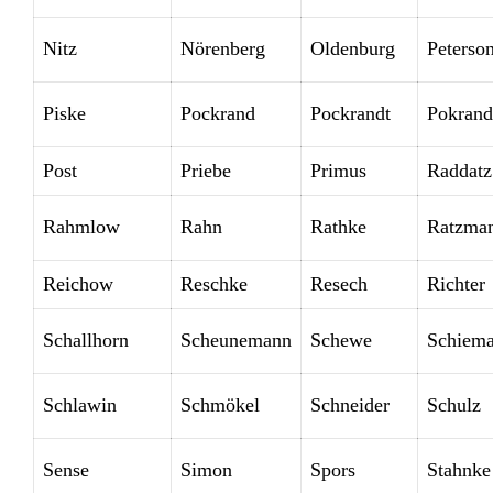
Nitz
Nörenberg
Oldenburg
Peterso
Piske
Pockrand
Pockrandt
Pokrand
Post
Priebe
Primus
Raddatz
Rahmlow
Rahn
Rathke
Ratzma
Reichow
Reschke
Resech
Richter
Schallhorn
Scheunemann
Schewe
Schiem
Schlawin
Schmökel
Schneider
Schulz
Sense
Simon
Spors
Stahnke