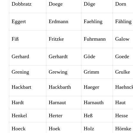
Dobbratz
Doege
Döge
Dorn
Eggert
Erdmann
Faehling
Fähling
Fiß
Fritzke
Fuhrmann
Galow
Gerhard
Gerhardt
Göde
Goede
Grening
Grewing
Grimm
Grulke
Hackbart
Hackbarth
Haeger
Haehnc
Hardt
Harnaut
Harnauth
Haut
Henkel
Herter
Heß
Hesse
Hoeck
Hoek
Holz
Hörnke