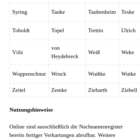
Syring
Tanke
Taubenheim
Teske
Toboldt
Topel
Trettin
Ulrich
von
Völz
Weiß
Weke
Heydebreck
Woppenschnur
Wruck
Wudtke
Wutke
Zeitel
Zemke
Ziebarth
Ziebell
Nutzungshinweise
Online sind ausschließlich die Nachnamenregister
bereits fertiger Verkartungen abrufbar. Weitere