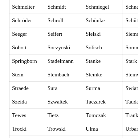
Schmelter
Schmidt
Schmiegel
Schne
Schröder
Schroll
Schünke
Schüt
Seeger
Seifert
Sielski
Siem
Sobott
Soczynski
Solisch
Somm
Springborn
Stadelmann
Stanke
Stark
Stein
Steinbach
Steinke
Stein
Straede
Sura
Surma
Swia
Szeida
Szwaltek
Taczarek
Taud
Tewes
Tietz
Tomczak
Tran
Trocki
Trowski
Ulma
Urba