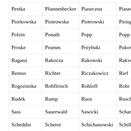
Pestka
Pfannenbecker
Piaseczna
Piase
Piorkowska
Piotrowska
Piotrowski
Pirin
Polzin
Ponath
Popp
Popp
Proske
Prumm
Przybuki
Puko
Raganz
Rakocza
Rakowski
Rakv
Remus
Richter
Riczakowicz
Rief
Rogozinska
Rohfleisch
Rohloff
Rohr
Rudek
Rump
Ruos
Rusc
Sass
Sauerwald
Sawicki
Scha
Scheddin
Scherer
Schichanowski
Schil