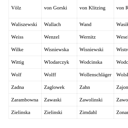
Völz
von Gorski
von Klitzing
von R
Waliszewski
Wallach
Wand
Wasi
Weiss
Wenzel
Wernitz
Wese
Wilke
Wisniewska
Wisniewski
Wistr
Wittig
Wlodarczyk
Wodcinska
Wodc
Wolf
Wolff
Wollenschläger
Wols
Zadna
Zaglowek
Zahn
Zajo
Zarambowna
Zawaski
Zawolinski
Zawo
Zielinska
Zielinski
Zimdahl
Zona