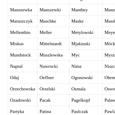
Manszewka
Manszewki
Manthey
Manz
Maruszczyk
Maschke
Maske
Mass
Mellenthin
Meller
Metylowski
Meye
Miskus
Mittelstaedt
Mjakinski
Möck
Mundstock
Muszlewska
Myc
Mysz
Napral
Nawrocki
Nimz
Nisz
Odaj
Oeffner
Ogonowski
Ohrm
Orzechowska
Orzelski
Osmala
Osso
Ozadowski
Pacak
Pagelkopf
Palas
Partyka
Patina
Paulczak
Pawl