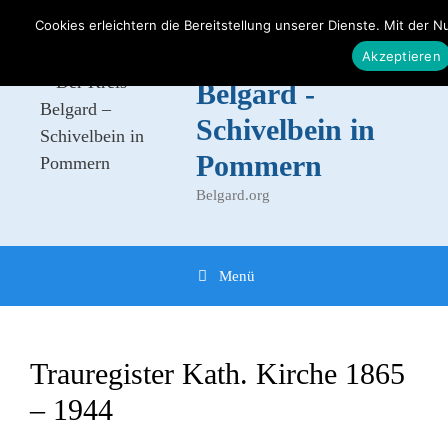
Zum
Cookies erleichtern die Bereitstellung unserer Dienste. Mit der 
Inhalt
Der Kreis
Akzeptieren
springen
Belgard -
Schivelbein in
Pommern
Belgard.org
Menü
Trauregister Kath. Kirche 1865
– 1944