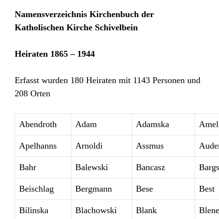
Namensverzeichnis Kirchenbuch der
Katholischen Kirche Schivelbein
Heiraten 1865 – 1944
Erfasst wurden 180 Heiraten mit 1143 Personen und
208 Orten
Abendroth
Adam
Adamska
Amel
Apelhanns
Arnoldi
Assmus
Auder
Bahr
Balewski
Bancasz
Barg
Beischlag
Bergmann
Bese
Best
Bilinska
Blachowski
Blank
Blene