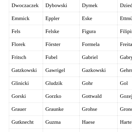
Dwoczaczek
Dybowski
Dymek
Dzied
Emmick
Eppler
Eske
Ettmü
Fels
Felske
Figura
Filip
Florek
Förster
Formela
Freit
Fritsch
Fubel
Gabriel
Gabr
Gatzkowski
Gawrigel
Gazkowski
Gehr
Glinicki
Gludzik
Gohr
Gol
Gorski
Gorzko
Gottwald
Goze
Grauer
Graunke
Grohse
Gron
Gutknecht
Guzma
Haese
Harte