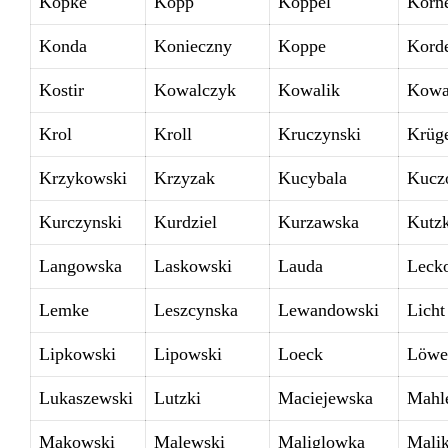
Köpke
Köpp
Köppel
Körn
Konda
Konieczny
Koppe
Kord
Kostir
Kowalczyk
Kowalik
Kowa
Krol
Kroll
Kruczynski
Krüg
Krzykowski
Krzyzak
Kucybala
Kucz
Kurczynski
Kurdziel
Kurzawska
Kutz
Langowska
Laskowski
Lauda
Lecko
Lemke
Leszcynska
Lewandowski
Licht
Lipkowski
Lipowski
Loeck
Löwe
Lukaszewski
Lutzki
Maciejewska
Mahl
Makowski
Malewski
Maliglowka
Mali