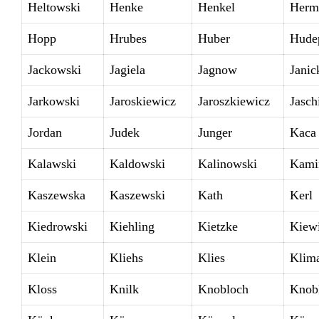
Heltowski
Henke
Henkel
Herm
Hopp
Hrubes
Huber
Hude
Jackowski
Jagiela
Jagnow
Janic
Jarkowski
Jaroskiewicz
Jaroszkiewicz
Jasch
Jordan
Judek
Junger
Kaca
Kalawski
Kaldowski
Kalinowski
Kami
Kaszewska
Kaszewski
Kath
Kerl
Kiedrowski
Kiehling
Kietzke
Kiew
Klein
Kliehs
Klies
Klim
Kloss
Knilk
Knobloch
Knob