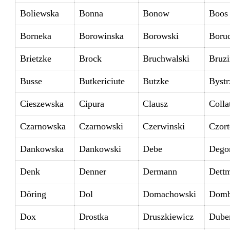
Boliewska
Bonna
Bonow
Boos
Borneka
Borowinska
Borowski
Boru
Brietzke
Brock
Bruchwalski
Bruzi
Busse
Butkericiute
Butzke
Bystr
Cieszewska
Cipura
Clausz
Colla
Czarnowska
Czarnowski
Czerwinski
Czort
Dankowska
Dankowski
Debe
Dego
Denk
Denner
Dermann
Dett
Döring
Dol
Domachowski
Dom
Dox
Drostka
Druszkiewicz
Dube