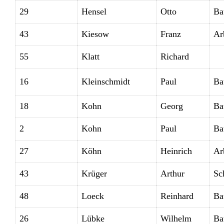
29
Hensel
Otto
Ba
43
Kiesow
Franz
Ar
55
Klatt
Richard
16
Kleinschmidt
Paul
Ba
18
Kohn
Georg
Ba
2
Kohn
Paul
Ba
27
Köhn
Heinrich
Ar
43
Krüger
Arthur
Sc
48
Loeck
Reinhard
Ba
26
Lübke
Wilhelm
Ba