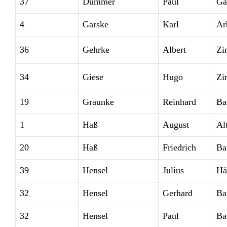
37
Dummer
Paul
Ga
4
Garske
Karl
Ar
36
Gehrke
Albert
Zi
34
Giese
Hugo
Zi
19
Graunke
Reinhard
Ba
1
Haß
August
Alt
20
Haß
Friedrich
Ba
39
Hensel
Julius
Hä
32
Hensel
Gerhard
Ba
32
Hensel
Paul
Ba