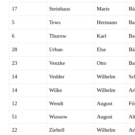
17
Steinhaus
Marie
Bä
5
Tews
Hermann
Ba
6
Thurow
Karl
Ba
28
Urban
Else
Bä
23
Venzke
Otto
Ba
14
Vedder
Wilhelm
Sc
14
Wilke
Wilhelm
Ar
12
Wendt
August
Fö
51
Wussow
August
Alt
22
Ziebell
Wilhelm
Ar