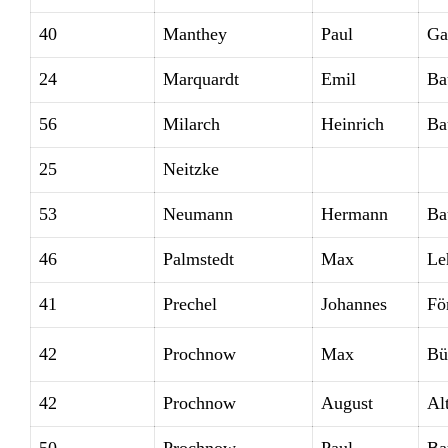
40
Manthey
Paul
Ga
24
Marquardt
Emil
Ba
56
Milarch
Heinrich
Ba
25
Neitzke
53
Neumann
Hermann
Ba
46
Palmstedt
Max
Le
41
Prechel
Johannes
Fö
42
Prochnow
Max
Bü
42
Prochnow
August
Alt