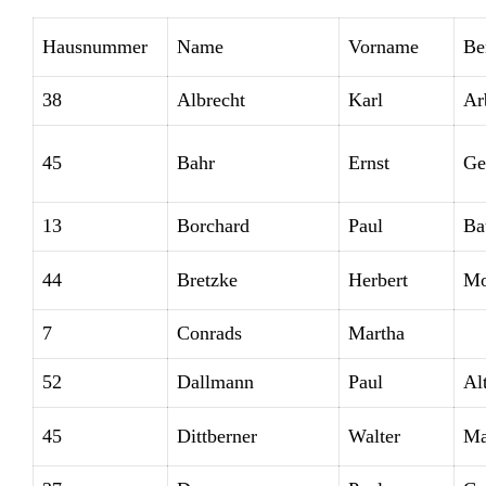
Hausnummer
Name
Vorname
Be
38
Albrecht
Karl
Ar
45
Bahr
Ernst
Ge
13
Borchard
Paul
Ba
44
Bretzke
Herbert
Mo
7
Conrads
Martha
52
Dallmann
Paul
Alt
45
Dittberner
Walter
Ma