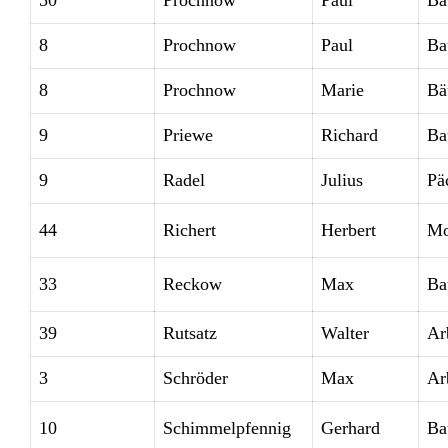
50
Prochnow
Paul
Ba
8
Prochnow
Paul
Ba
8
Prochnow
Marie
Bä
9
Priewe
Richard
Ba
9
Radel
Julius
Pä
44
Richert
Herbert
Mo
33
Reckow
Max
Ba
39
Rutsatz
Walter
Ar
3
Schröder
Max
Ar
10
Schimmelpfennig
Gerhard
Ba