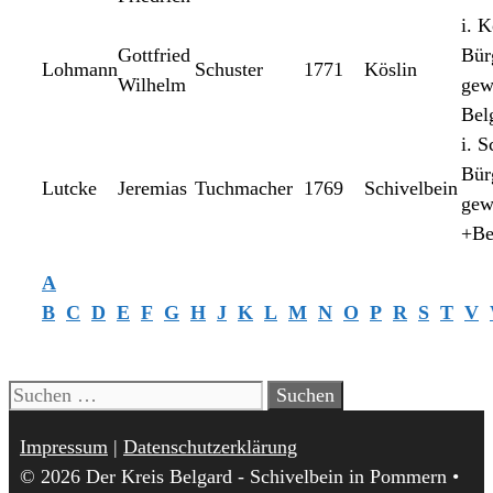
i. K
Gottfried
Bür
Lohmann
Schuster
1771
Köslin
Wilhelm
gew
Bel
i. S
Bür
Lutcke
Jeremias
Tuchmacher
1769
Schivelbein
gew
+Be
A
B
C
D
E
F
G
H
J
K
L
M
N
O
P
R
S
T
V
Suchen
nach:
Impressum
|
Datenschutzerklärung
© 2026 Der Kreis Belgard - Schivelbein in Pommern
•