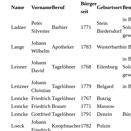
Bürger
Name
Vorname
Beruf
Geburtsort
Be
seit
in 
Peter
Stein
Ladner
Barbier
1771
Sol
Silvester
Biedersdorf
gew
Johann
Lange
Apotheker
1783
Wusterbarth
in 
Wilhelm
in 
Johann
Leisner
Tagelöhner
1768
Eilenburg
Sol
David
gew
Johann
Leitzner
Tagelöhner
1779
Belgard
in 
Christian
Lemcke
Friedrich
Tagelöhner
1767
Butzig
Lemcke
Friedrich
Brauer
1771
Massow
Lemcke
Gottfried
Tagelöhner
1791
Denzin
Bür
Johann
Loeck
Knopfmacher
1782
Polzin
Friedrich