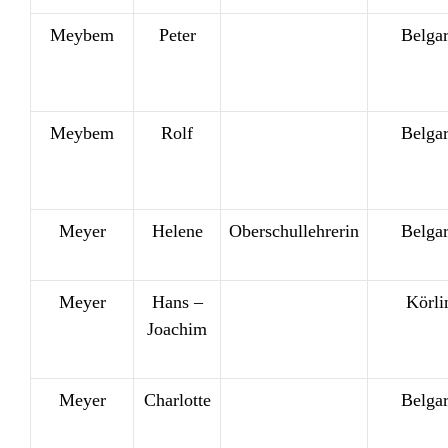
Meybem
Peter
Belga
Meybem
Rolf
Belga
Meyer
Helene
Oberschullehrerin
Belga
Meyer
Hans –
Körli
Joachim
Meyer
Charlotte
Belga