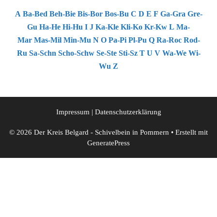
A
Ba-Bed
Beh-Bie
Bis-Bor
Bos-Bu
C
D
E
F
Ga-Gra
Gre-
Gu
Ha-He
Hi-Hu
I
J
Ka-Kle
Kli-Ko
Kr-Kw
L
Ma-
Mar
Mas-Mil
Min-Mu
N
O
Pa-Pi
Pl-Pu
Q
Ra-Roc
Rod-
Ru
Sa-Schn
Scho-Schw
Se-Ste
Sti-Sz
T
U
V
Wa-We
Wi-
Wu
Z
Impressum
|
Datenschutzerklärung
© 2026 Der Kreis Belgard - Schivelbein in Pommern
• Erstellt mit
GeneratePress