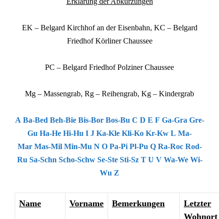
Erklärung der Abkürzungen
EK – Belgard Kirchhof an der Eisenbahn, KC – Belgard
Friedhof Körliner Chaussee
PC – Belgard Friedhof Polziner Chaussee
Mg – Massengrab, Rg – Reihengrab, Kg – Kindergrab
A
Ba-Bed
Beh-Bie
Bis-Bor
Bos-Bu
C
D
E
F
Ga-Gra
Gre-
Gu
Ha-He
Hi-Hu
I
J
Ka-Kle
Kli-Ko
Kr-Kw
L
Ma-
Mar
Mas-Mil
Min-Mu
N
O
Pa-Pi
Pl-Pu
Q
Ra-Roc
Rod-
Ru
Sa-Schn
Scho-Schw
Se-Ste
Sti-Sz
T
U
V
Wa-We
Wi-
Wu
Z
Name
Vorname
Bemerkungen
Letzter
Wohnort