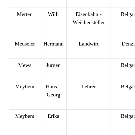
Merten
Willi
Eisenbahn -
Belga
Weichensteller
Meuseler
Hermann
Landwirt
Denzi
Mews
Jürgen
Belga
Meybem
Hans –
Lehrer
Belga
Georg
Meybem
Erika
Belga