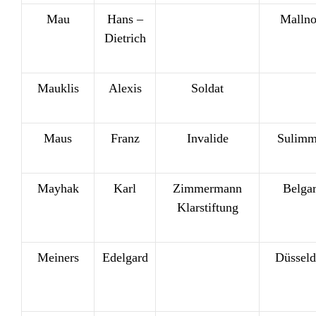
Mau
Hans –
Malln
Dietrich
Mauklis
Alexis
Soldat
Maus
Franz
Invalide
Sulimm
Mayhak
Karl
Zimmermann
Belga
Klarstiftung
Meiners
Edelgard
Düsseld