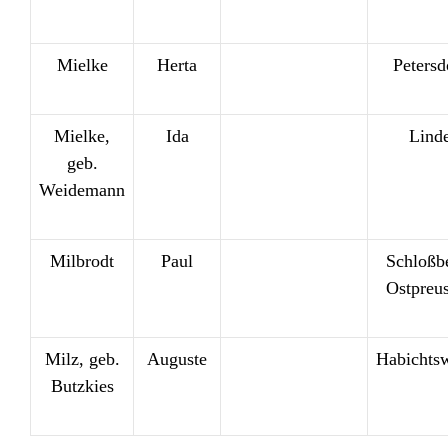
Mielke
Herta
Petersd
Mielke,
Ida
Lind
geb.
Weidemann
Milbrodt
Paul
Schloßb
Ostpreu
Milz, geb.
Auguste
Habichts
Butzkies