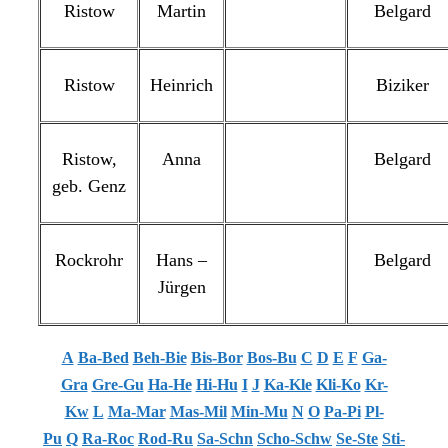
Ristow
Martin
Belgard
Ristow
Heinrich
Biziker
Ristow,
Anna
Belgard
geb. Genz
Rockrohr
Hans –
Belgard
Jürgen
A
Ba-Bed
Beh-Bie
Bis-Bor
Bos-Bu
C
D
E
F
Ga-
Gra
Gre-Gu
Ha-He
Hi-Hu
I
J
Ka-Kle
Kli-Ko
Kr-
Kw
L
Ma-Mar
Mas-Mil
Min-Mu
N
O
Pa-Pi
Pl-
Pu
Q
Ra-Roc
Rod-Ru
Sa-Schn
Scho-Schw
Se-Ste
Sti-