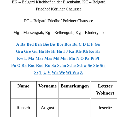
EK – Belgard Kirchhof an der Eisenbahn, KC – Belgard
Friedhof Körliner Chaussee
PC – Belgard Friedhof Polziner Chaussee
Mg – Massengrab, Rg – Reihengrab, Kg – Kindergrab
A
Ba-Bed
Beh-Bie
Bis-Bor
Bos-Bu
C
D
E
F
Ga-
Gra
Gre-Gu
Ha-He
Hi-Hu
I
J
Ka-Kle
Kli-Ko
Kr-
Kw
L
Ma-Mar
Mas-Mil
Min-Mu
N
O
Pa-Pi
Pl-
Pu
Q
Ra-Roc
Rod-Ru
Sa-Schn
Scho-Schw
Se-Ste
Sti-
Sz
T
U
V
Wa-We
Wi-Wu
Z
Name
Vorname
Bemerkungen
Letzter
Wohnort
Raasch
August
Jeseritz