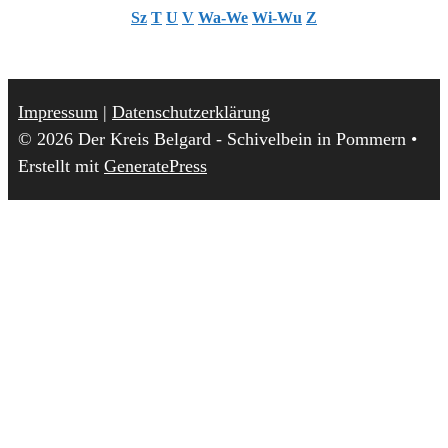
Sz
T
U
V
Wa-We
Wi-Wu
Z
Impressum
|
Datenschutzerklärung
© 2026 Der Kreis Belgard - Schivelbein in Pommern
•
Erstellt mit
GeneratePress