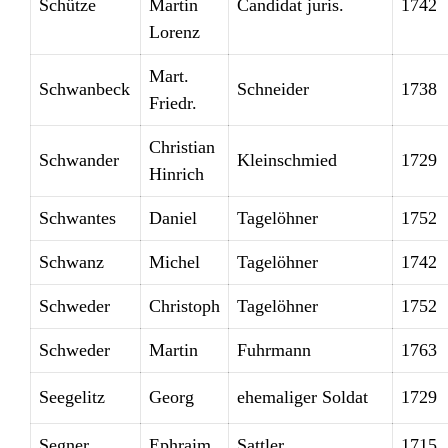
Schütze
Martin
Candidat juris.
1742
Lorenz
Mart.
Schwanbeck
Schneider
1738
Friedr.
Christian
Schwander
Kleinschmied
1729
Hinrich
Schwantes
Daniel
Tagelöhner
1752
Schwanz
Michel
Tagelöhner
1742
Schweder
Christoph
Tagelöhner
1752
Schweder
Martin
Fuhrmann
1763
Seegelitz
Georg
ehemaliger Soldat
1729
Segner
Ephraim
Sattler
1715