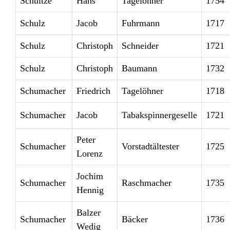
Schultze
Hans
Tagelöhner
1754
Schulz
Jacob
Fuhrmann
1717
Schulz
Christoph
Schneider
1721
Schulz
Christoph
Baumann
1732
Schumacher
Friedrich
Tagelöhner
1718
Schumacher
Jacob
Tabakspinnergeselle
1721
Peter
Schumacher
Vorstadtältester
1725
Lorenz
Jochim
Schumacher
Raschmacher
1735
Hennig
Balzer
Schumacher
Bäcker
1736
Wedig