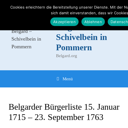
Zum
Cookies erleichtern die Bereitstellung unserer Dienste. Mit der 
Inhalt
sich damit einverstanden, dass wir Cooki
Der Kreis
springen
Akzeptieren
Ablehnen
Datensch
Belgard -
Schivelbein in
Pommern
Belgard.org
Menü
Belgarder Bürgerliste 15. Januar
1715 – 23. September 1763