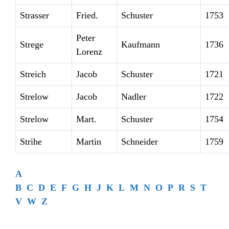
Strasser
Fried.
Schuster
1753
Peter
Strege
Kaufmann
1736
Lorenz
Streich
Jacob
Schuster
1721
Strelow
Jacob
Nadler
1722
Strelow
Mart.
Schuster
1754
Strihe
Martin
Schneider
1759
A
B
C
D
E
F
G
H
J
K
L
M
N
O
P
R
S
T
V
W
Z