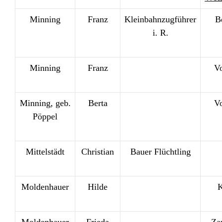
Minning
Franz
Kleinbahnzugführer
B
i. R.
Minning
Franz
V
Minning, geb.
Berta
V
Pöppel
Mittelstädt
Christian
Bauer Flüchtling
Moldenhauer
Hilde
K