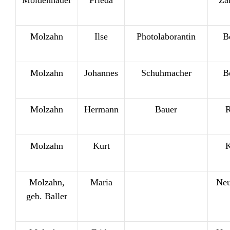
Moldenhauer
Frieda
Za
Molzahn
Ilse
Photolaborantin
B
Molzahn
Johannes
Schuhmacher
B
Molzahn
Hermann
Bauer
R
Molzahn
Kurt
K
Molzahn,
Maria
Neu
geb. Baller